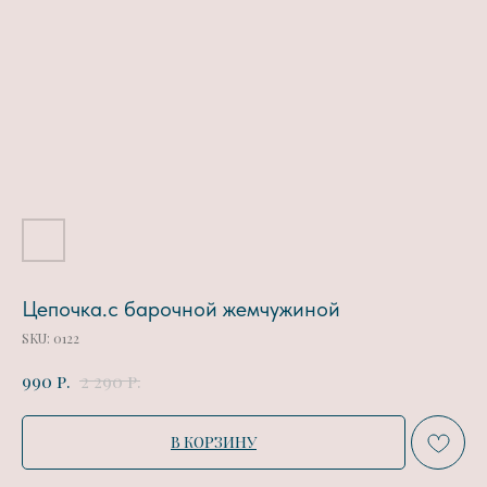
Цепочка.с барочной жемчужиной
SKU:
0122
р.
р.
990
2 290
В КОРЗИНУ