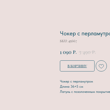
Чокер с перламутр
SKU:
45667
р.
р.
1 090
3 490
В КОРЗИНУ
Чокер с перламутром
Длина 36+5 см
Латунь с позолоченным покрыти