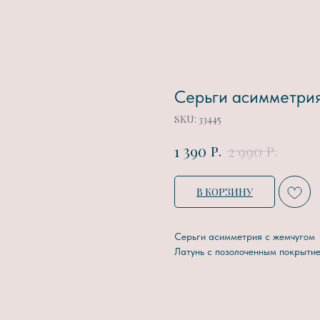
Серьги асимметрия
SKU:
33445
р.
р.
1 390
2 990
В КОРЗИНУ
Серьги асимметрия с жемчугом
Латунь с позолоченным покрытие