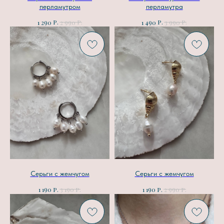
перламутром
перламутра
р.
р.
р.
р.
1 290
2 990
1 490
3 990
Серьги с жемчугом
Серьги с жемчугом
р.
р.
р.
р.
1 190
3 190
1 190
2 990