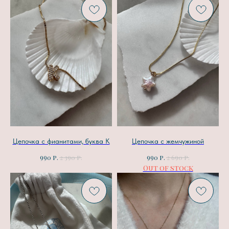
Цепочка с фианитами, буква К
Цепочка с жемчужиной
р.
р.
р.
р.
990
2 390
990
2 690
Out of stock