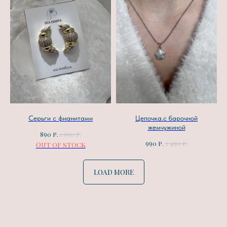
Серьги с фианитами
Цепочка.с барочной
жемчужиной
р.
р.
890
1 990
р.
р.
990
2 490
Out of stock
LOAD MORE