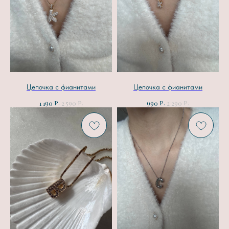
Цепочка с фианитами
Цепочка с фианитами
р.
р.
р.
р.
1 190
2 590
990
2 290