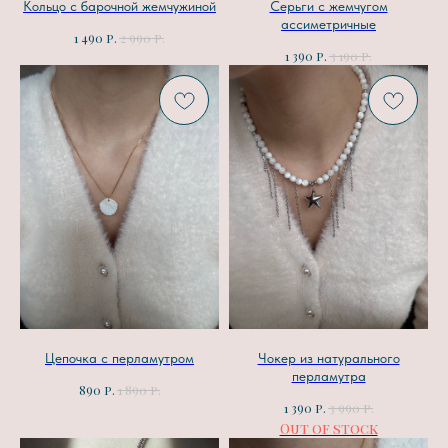
Кольцо с барочной жемчужиной
Серьги с жемчугом
ассиметричные
р.
р.
1 490
2 990
р.
р.
1 390
3 190
Цепочка с перламутром
Чокер из натурального
перламутра
р.
р.
890
1 890
р.
р.
1 390
3 990
Out of stock