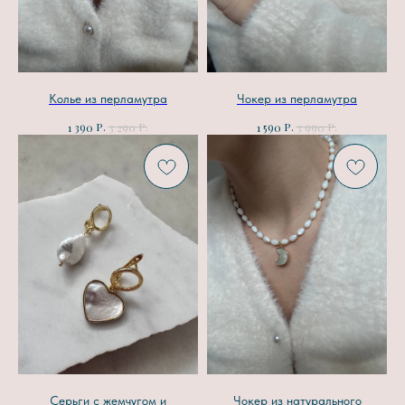
Колье из перламутра
Чокер из перламутра
р.
р.
р.
р.
1 390
3 290
1 590
3 990
Серьги с жемчугом и
Чокер из натурального