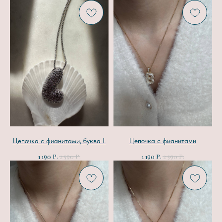
Цепочка с фианитами, буква L
Цепочка с фианитами
р.
р.
р.
р.
1 190
2 590
1 190
2 590