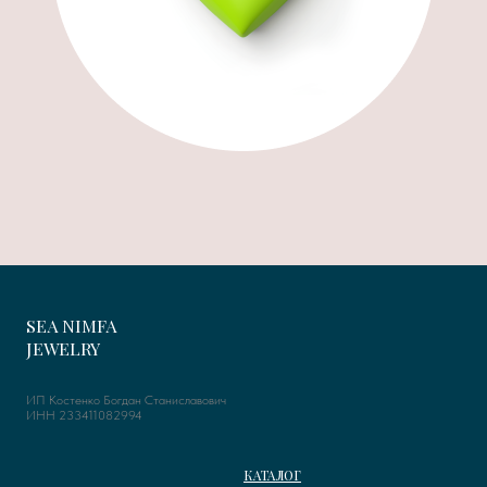
SEA NIMFA
JEWELRY
ИП Костенко Богдан Станиславович
ИНН 233411082994
КАТАЛОГ